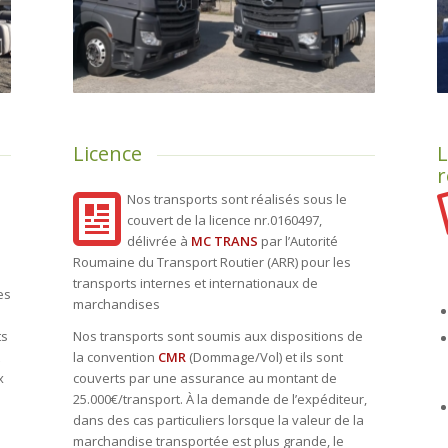
Licence
L
r
Nos transports sont réalisés sous le
couvert de la licence nr.0160497,
délivrée à
MC TRANS
par l’Autorité
Roumaine du Transport Routier (ARR) pour les
transports internes et internationaux de
es
marchandises
ts
Nos transports sont soumis aux dispositions de
la convention
CMR
(Dommage/Vol) et ils sont
x
couverts par une assurance au montant de
25.000€/transport. À la demande de l’expéditeur,
dans des cas particuliers lorsque la valeur de la
marchandise transportée est plus grande, le